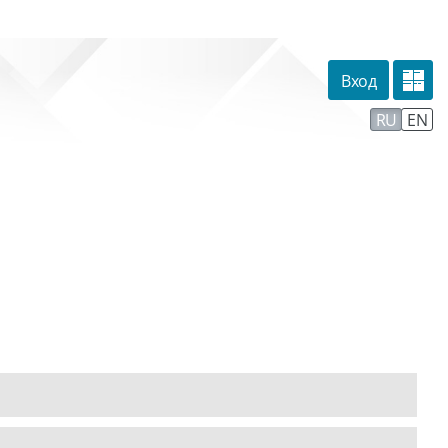
Вход
омпании
Тех. поддержка
Маршрут внедрения
RU
EN