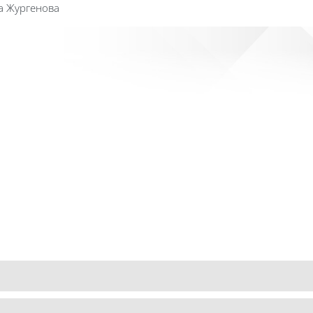
а Жургенова
Сайт к