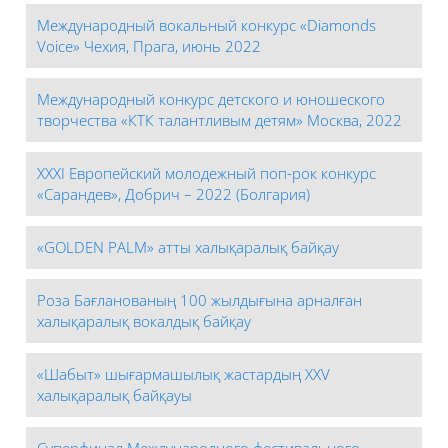
Международный вокальный конкурс «Diamonds
Voice» Чехия, Прага, июнь 2022
Международный конкурс детского и юношеского
творчества «КТК талантливым детям» Москва, 2022
ХХХІ Европейский молодежный поп-рок конкурс
«Сарандев», Добрич – 2022 (Болгария)
«GOLDEN PALM» атты халықаралық байқау
Роза Бағланованың 100 жылдығына арналған
халықаралық вокалдық байқау
«Шабыт» шығармашылық жастардың ХХV
халықаралық байқауы
Суперфинал Международного фестивального