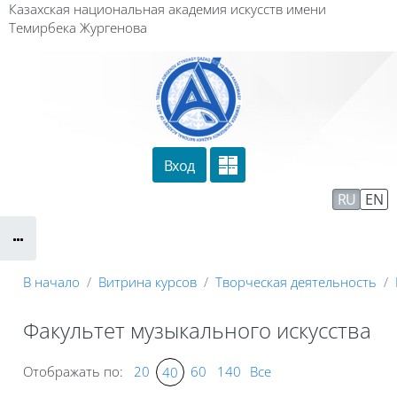
Перейти к основному содержанию
Казахская национальная академия искусств имени
Темирбека Жургенова
Вход
Сайт компании
Тех. поддержка
RU
EN
Маршрут внедрения
В начало
Витрина курсов
Творческая деятельность
Факультет музыкального искусства
Отображать по:
20
60
140
Все
40