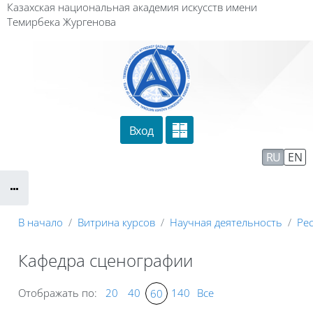
Перейти к основному содержанию
Казахская национальная академия искусств имени
Темирбека Жургенова
Вход
Сайт компании
Тех. поддержка
RU
EN
Маршрут внедрения
В начало
Витрина курсов
Научная деятельность
Ре
Кафедра сценографии
Отображать по:
20
40
140
Все
60