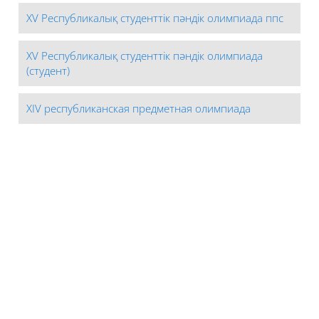
XV Республикалық студенттік пәндік олимпиада ппс
XV Республикалық студенттік пәндік олимпиада
(cтудент)
XIV республиканская предметная олимпиада