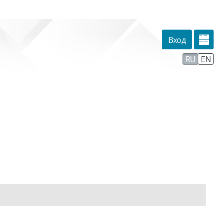
Вход
омпании
Тех. поддержка
Маршрут внедрения
RU
EN