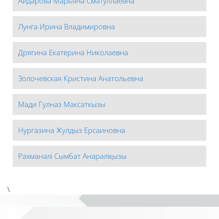
Айдарова Марьяна Сматуллаевна
Лунга Ирина Владимировна
Дрягина Екатерина Николаевна
Золочевская Кристина Анатольевна
Мади Гулназ Максаткызы
Нургазина Жулдыз Ерсаиновна
Рахманәлі Сымбат Анарәліқызы
\