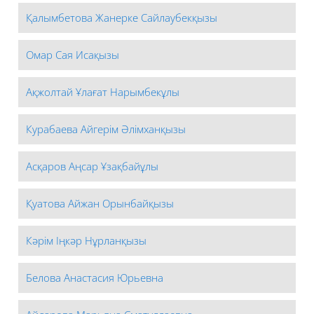
Қалымбетова Жанерке Сайлаубекқызы
Омар Сая Исақызы
Ақжолтай Ұлағат Нарымбекұлы
Курабаева Айгерім Әлімханқызы
Асқаров Аңсар Ұзақбайұлы
Қуатова Айжан Орынбайқызы
Кәрім Іңкәр Нұрланқызы
Белова Анастасия Юрьевна