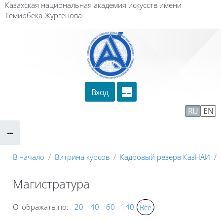
Перейти к основному содержанию
Казахская национальная академия искусств имени
Темирбека Жургенова
Вход
Сайт компании
Тех. поддержка
RU
EN
Маршрут внедрения
В начало
Витрина курсов
Кадровый резерв КазНАИ
Магистратура
Отображать по:
20
40
60
140
Все