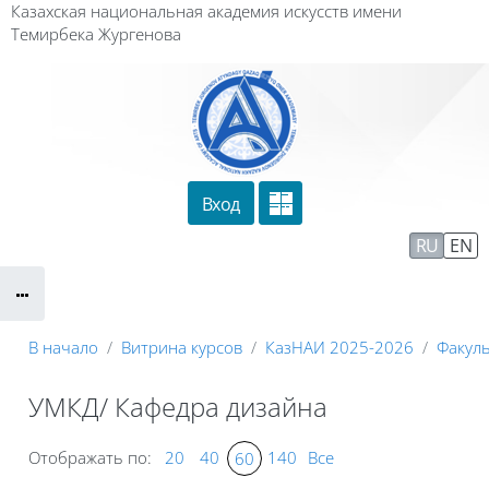
Перейти к основному содержанию
Казахская национальная академия искусств имени
Темирбека Жургенова
Вход
Сайт компании
Тех. поддержка
RU
EN
Маршрут внедрения
В начало
Витрина курсов
КазНАИ 2025-2026
Факуль
УМКД/ Кафедра дизайна
Отображать по:
20
40
140
Все
60