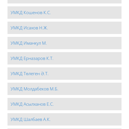
УМКД Кошенов К.С.
УМКД Исахов Н.Ж.
УМКД Иманкул М.
УМКД Ерназаров К.Т.
УМКД Төлеген Ә.Т.
УМКД Молдабеков М.Б.
УМКД Асылханов Е.С.
УМКД Шалбаев А.К.