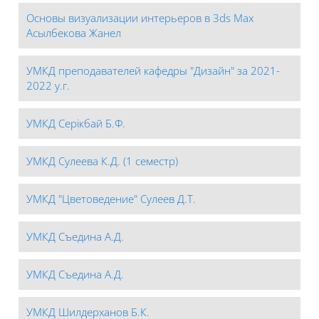
Основы визуализации интерьеров в 3ds Max
Асылбекова Жанел
УМКД преподавателей кафедры "Дизайн" за 2021-
2022 у.г.
УМКД Серікбай Б.Ф.
УМКД Сулеева К.Д. (1 семестр)
УМКД "Цветоведение" Сулеев Д.Т.
УМКД Съедина А.Д.
УМКД Съедина А.Д.
УМКД Шилдерханов Б.К.