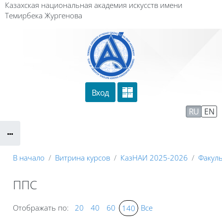
Перейти к основному содержанию
Казахская национальная академия искусств имени
Темирбека Жургенова
Вход
Сайт компании
Тех. поддержка
RU
EN
Маршрут внедрения
В начало
Витрина курсов
КазНАИ 2025-2026
Факуль
ППС
Отображать по:
20
40
60
Все
140