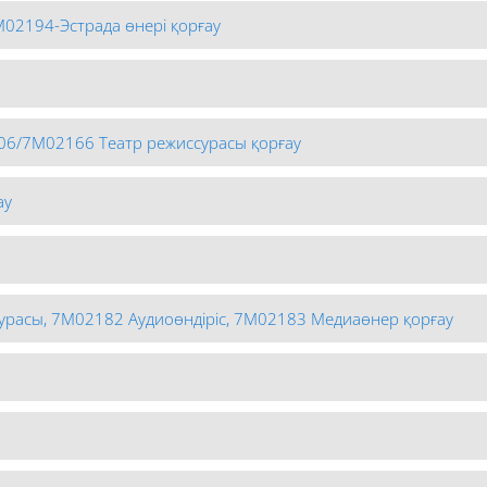
02194-Эстрада өнері қорғау
06/7М02166 Театр режиссурасы қорғау
ау
урасы, 7М02182 Аудиоөндіріс, 7М02183 Медиаөнер қорғау