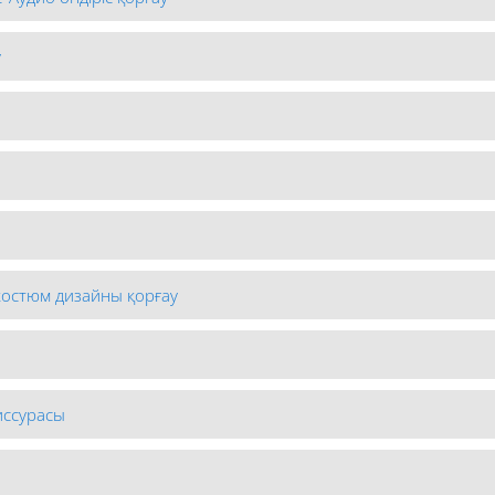
у
костюм дизайны қорғау
иссурасы