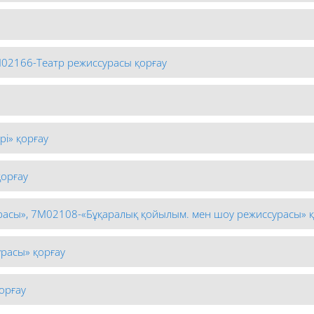
М02166-Театр режиссурасы қорғау
рі» қорғау
қорғау
расы», 7М02108-«Бұқаралық қойылым. мен шоу режиссурасы» қ
расы» қорғау
орғау