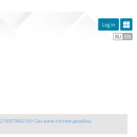
Log in
омпании
Тех. поддержка
Маршрут внедрения
RU
EN
02189/7М02169 Сән және костюм дизайны,