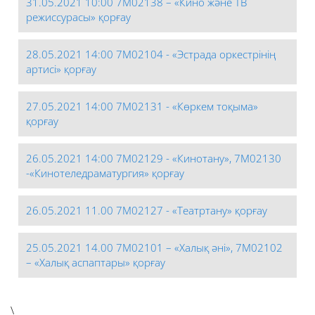
31.05.2021 10:00 7М02138 – «Кино және ТВ
режиссурасы» қорғау
28.05.2021 14:00 7М02104 - «Эстрада оркестрінің
артисі» қорғау
27.05.2021 14:00 7М02131 - «Көркем тоқыма»
қорғау
26.05.2021 14:00 7М02129 - «Кинотану», 7М02130
-«Кинотеледраматургия» қорғау
26.05.2021 11.00 7М02127 - «Театртану» қорғау
25.05.2021 14.00 7М02101 – «Халық әні», 7М02102
– «Халық аспаптары» қорғау
\