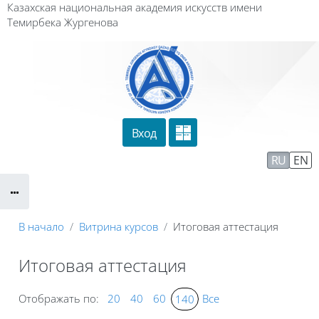
Перейти к основному содержанию
Казахская национальная академия искусств имени
Темирбека Жургенова
Вход
Сайт компании
Тех. поддержка
RU
EN
Маршрут внедрения
В начало
Витрина курсов
Итоговая аттестация
Итоговая аттестация
Отображать по:
20
40
60
Все
140