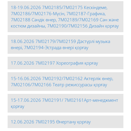
18-19.06.2026 7М02185/7М02175 Кескіндеме,
7М02186/7М02176-Мүсін, 7М02187-Графика,
7М02188 Сәндік өнер, 7М02189/7М02169 Сән және
костюм дизайны, 7М02190/7М02156 Дизайн қорғау
18.06.2026 7М02179/7М02159 Дәстүрлі музыка
өнері, 7М02194-Эстрада өнері қорғау
17.06.2026 7М02197 Хореография қорғау
15-16.06.2026 7М02192/7М02162 Актерлік өнер,
7М02106/7М02166 Театр режиссурасы қорғау
15-17.06.2026 7М02191/ 7М02161Арт-менеджмент
қорғау
12.06.2026 7М02195 Өнертану қорғау