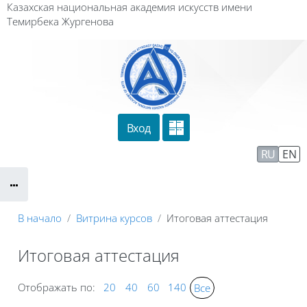
Перейти к основному содержанию
Казахская национальная академия искусств имени
Темирбека Жургенова
Вход
Сайт компании
Тех. поддержка
RU
EN
Маршрут внедрения
В начало
Витрина курсов
Итоговая аттестация
Итоговая аттестация
Отображать по:
20
40
60
140
Все