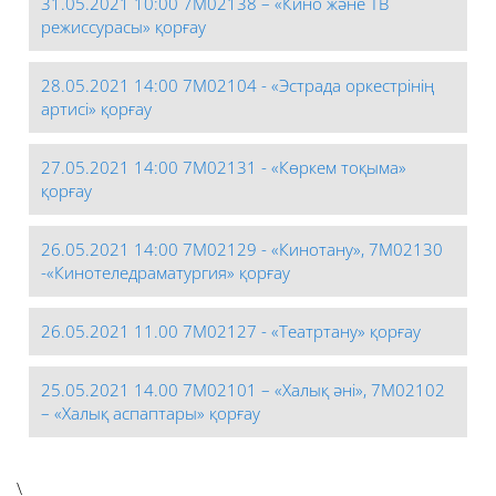
31.05.2021 10:00 7М02138 – «Кино және ТВ
режиссурасы» қорғау
28.05.2021 14:00 7М02104 - «Эстрада оркестрінің
артисі» қорғау
27.05.2021 14:00 7М02131 - «Көркем тоқыма»
қорғау
26.05.2021 14:00 7М02129 - «Кинотану», 7М02130
-«Кинотеледраматургия» қорғау
26.05.2021 11.00 7М02127 - «Театртану» қорғау
25.05.2021 14.00 7М02101 – «Халық әні», 7М02102
– «Халық аспаптары» қорғау
\