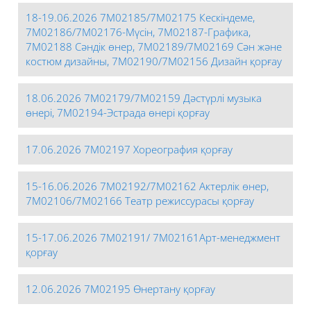
18-19.06.2026 7М02185/7М02175 Кескіндеме,
7М02186/7М02176-Мүсін, 7М02187-Графика,
7М02188 Сәндік өнер, 7М02189/7М02169 Сән және
костюм дизайны, 7М02190/7М02156 Дизайн қорғау
18.06.2026 7М02179/7М02159 Дәстүрлі музыка
өнері, 7М02194-Эстрада өнері қорғау
17.06.2026 7М02197 Хореография қорғау
15-16.06.2026 7М02192/7М02162 Актерлік өнер,
7М02106/7М02166 Театр режиссурасы қорғау
15-17.06.2026 7М02191/ 7М02161Арт-менеджмент
қорғау
12.06.2026 7М02195 Өнертану қорғау