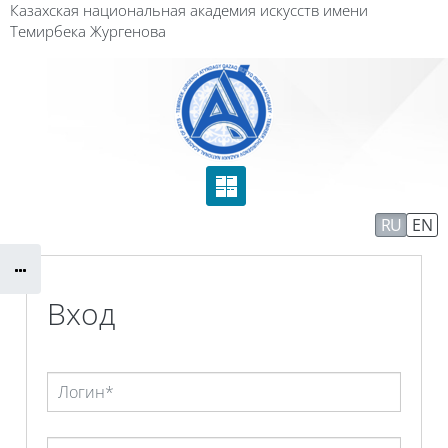
Перейти к основному содержанию
Казахская национальная академия искусств имени
Темирбека Жургенова
Сайт компании
Тех. поддержка
RU
EN
Маршрут внедрения
Вход