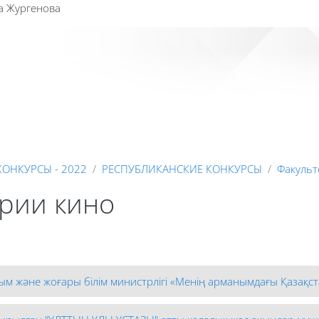
а Жургенова
Сайт к
КОНКУРСЫ - 2022
РЕСПУБЛИКАНСКИЕ КОНКУРСЫ
Факульт
ории кино
м және жоғары білім министрлігі «Менің арманымдағы Қазақст