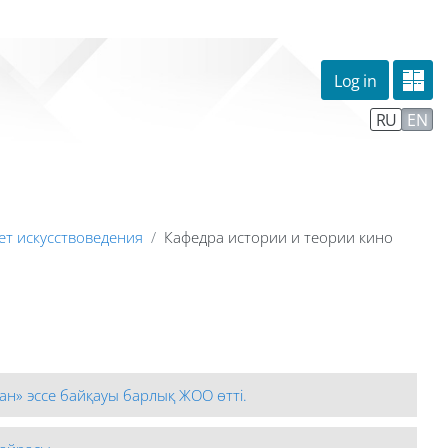
Log in
омпании
Тех. поддержка
Маршрут внедрения
RU
EN
ет искусствоведения
Кафедра истории и теории кино
ан» эссе байқауы барлық ЖОО өтті.