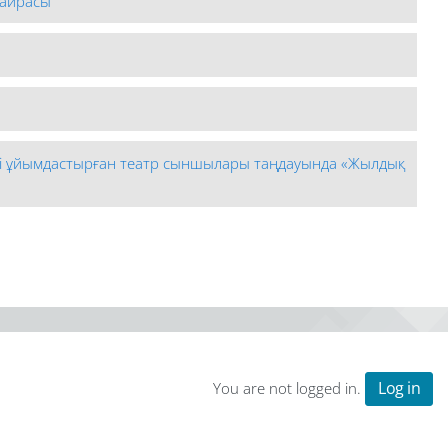
шайрасы
стігі ұйымдастырған театр сыншылары таңдауында «Жылдық
Log in
You are not logged in.