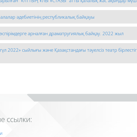
ырылған "ҰЛТТЫҢ ҰЛЫ ҰСТАЗЫ" атты қалалық жас ақындар мү
алалар әдебиетінің республикалық байқауы
өспірімдерге арналған драматругиялық байқау. 2022 жыл
 гүл 2022» сыйлығы және Қазақстандағы тәуелсіз театр бірле
е ссылки:
и