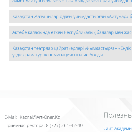
Ахмет Байтұрсынұлының 150 жылдығына орай ұйымдаст
Қазақстан Жазушылар одағы ұйымдастырған «Айтұмар» б
Ақтөбе қаласында өткен Республикалық балалар мен жас
Қазақстан театрлар қайраткерлері ұйымдастырған «Еңлік
үздік драматургі» номинациясына ие болды.
Полезны
Е-Mail: Kaznai@Art-Oner.Kz
Приемная ректора: 8 (727) 261-42-40
Сайт Академи