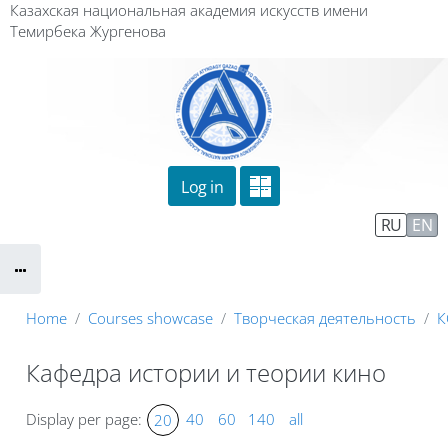
Skip to main content
Казахская национальная академия искусств имени
Темирбека Жургенова
Log in
Сайт компании
Тех. поддержка
RU
EN
Маршрут внедрения
Home
Courses showcase
Творческая деятельность
К
Кафедра истории и теории кино
Display per page:
40
60
140
all
20