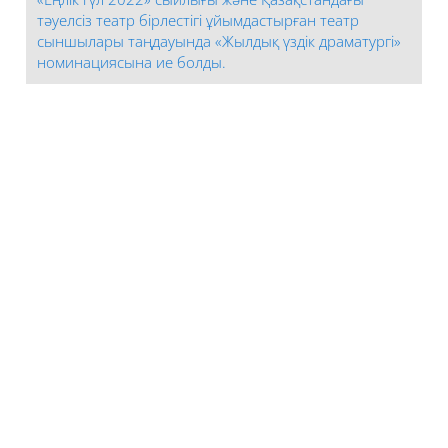
тәуелсіз театр бірлестігі ұйымдастырған театр
сыншылары таңдауында «Жылдық үздік драматургі»
номинациясына ие болды.