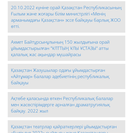
20.10.2022 күніне орай Қазақстан Республикасының
Ғылым және жоғары білім министрлігі «Менің
арманымдағы Қазақстан» эссе байқауы барлық ЖОО
өтті.
Ахмет Байтұрсынұлының 150 жылдығына орай
ұйымдастырылған "ҰЛТТЫҢ ҰЛЫ ҰСТАЗЫ" атты
қалалық жас ақындар мүшайрасы
Қазақстан Жазушылар одағы ұйымдастырған
«Айтұмар» балалар әдебиетінің республикалық
байқауы
Ақтөбе қаласында өткен Республикалық балалар
мен жасөспірімдерге арналған драматругиялық
байқау. 2022 жыл
Қазақстан театрлар қайраткерлері ұйымдастырған
«Еңлік гүл 2022» сыйлығы және Қазақстандағы