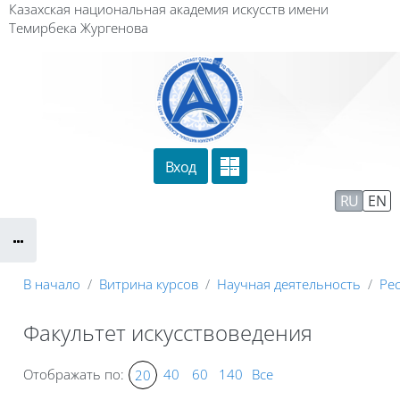
Перейти к основному содержанию
Казахская национальная академия искусств имени
Темирбека Жургенова
Вход
Сайт компании
Тех. поддержка
RU
EN
Маршрут внедрения
В начало
Витрина курсов
Научная деятельность
Ре
Факультет искусствоведения
Отображать по:
40
60
140
Все
20