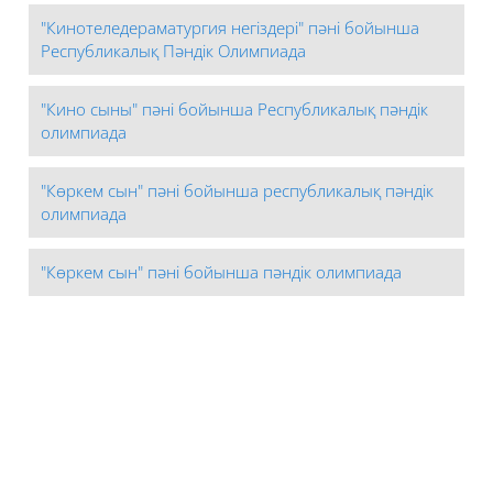
"Кинотеледераматургия негіздері" пәні бойынша
Республикалық Пәндік Олимпиада
"Кино сыны" пәні бойынша Республикалық пәндік
олимпиада
"Көркем сын" пәні бойынша республикалық пәндік
олимпиада
"Көркем сын" пәні бойынша пәндік олимпиада