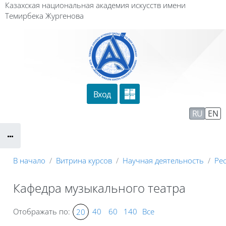
Перейти к основному содержанию
Казахская национальная академия искусств имени
Темирбека Жургенова
Вход
Сайт компании
Тех. поддержка
RU
EN
Маршрут внедрения
В начало
Витрина курсов
Научная деятельность
Ре
Кафедра музыкального театра
Отображать по:
40
60
140
Все
20