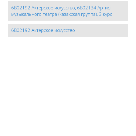
6В02192 Актерское искусство, 6В02134 Артист
музыкального театра (казахская группа), 3 курс
6В02192 Актерское искусство