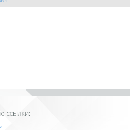
 жыл
е ссылки:
и