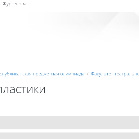
а Жургенова
Сайт к
спубликанская предметная олимпиада
Факультет театрально
пластики