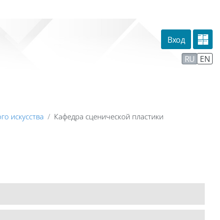
Вход
омпании
Тех. поддержка
Маршрут внедрения
RU
EN
го искусства
Кафедра сценической пластики