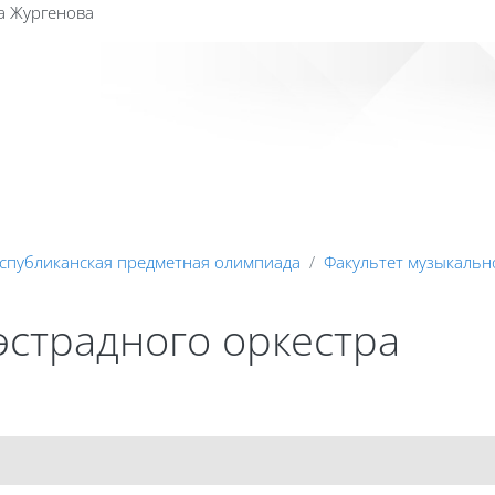
а Жургенова
Сайт к
спубликанская предметная олимпиада
Факультет музыкально
эстрадного оркестра