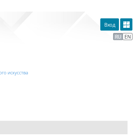
Вход
омпании
Тех. поддержка
Маршрут внедрения
RU
EN
го искусства