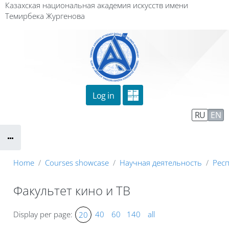
Skip to main content
Казахская национальная академия искусств имени
Темирбека Жургенова
Log in
Сайт компании
Тех. поддержка
RU
EN
Маршрут внедрения
Home
Courses showcase
Научная деятельность
Рес
Факультет кино и ТВ
Display per page:
40
60
140
all
20