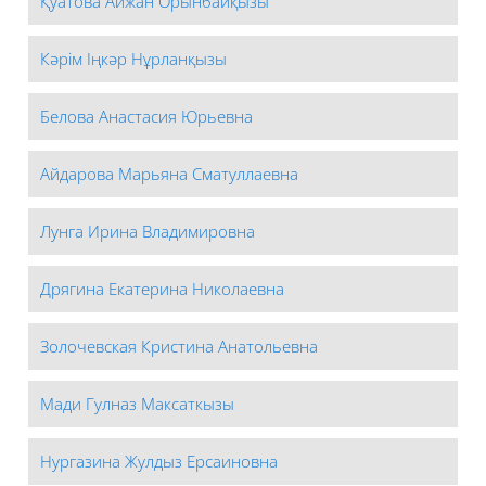
Қуатова Айжан Орынбайқызы
Кәрім Іңкәр Нұрланқызы
Белова Анастасия Юрьевна
Айдарова Марьяна Сматуллаевна
Лунга Ирина Владимировна
Дрягина Екатерина Николаевна
Золочевская Кристина Анатольевна
Мади Гулназ Максаткызы
Нургазина Жулдыз Ерсаиновна