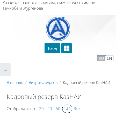
Перейти к основному содержанию
Казахская национальная академия искусств имени
Темирбека Жургенова
Вход
Сайт компании
Тех. поддержка
RU
EN
Маршрут внедрения
В начало
Витрина курсов
Кадровый резерв КазНАИ
Кадровый резерв КазНАИ
Отображать по:
20
40
60
Все
140