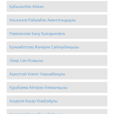
Қабыланбек Айжан
Альжанов Райымбек Амангельдыұлы
Рамазанова Бану Куандыковна
Қалымбетова Жанерке Сайлаубекқызы
Омар Сая Исақызы
Ақжолтай Ұлағат Нарымбекұлы
Курабаева Айгерім Әлімханқызы
Асқаров Аңсар Ұзақбайұлы