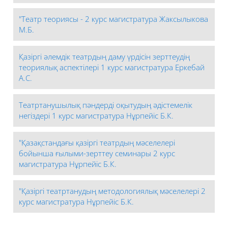
"Театр теориясы - 2 курс магистратура Жаксылыкова
М.Б.
Қазіргі әлемдік театрдың даму үрдісін зерттеудің
теориялық аспектілері 1 курс магистратура Еркебай
А.С.
Театртанушылық пәндерді оқытудың әдістемелік
негіздері 1 курс магистратура Нұрпейіс Б.К.
"Қазақстандағы қазіргі театрдың мәселелері
бойынша ғылыми-зерттеу семинары 2 курс
магистратура Нұрпейіс Б.К.
"Қазіргі театртанудың методологиялық мәселелері 2
курс магистратура Нұрпейіс Б.К.