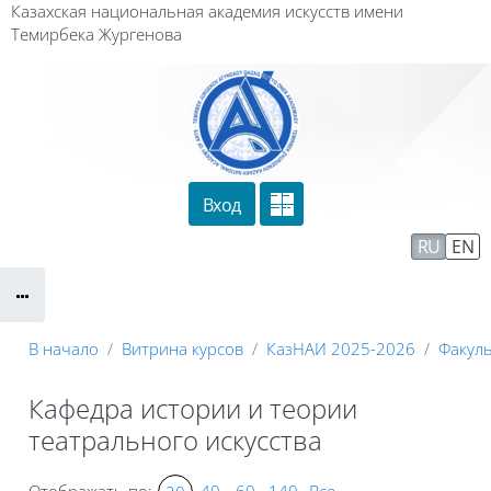
Перейти к основному содержанию
Казахская национальная академия искусств имени
Темирбека Жургенова
Вход
Сайт компании
Тех. поддержка
RU
EN
Маршрут внедрения
В начало
Витрина курсов
КазНАИ 2025-2026
Факуль
Кафедра истории и теории
театрального искусства
Отображать по:
40
60
140
Все