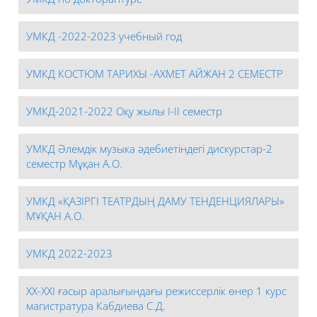
УМКД -2022-2023 учебный год
УМКД КОСТЮМ ТАРИХЫ -АХМЕТ АЙЖАН 2 СЕМЕСТР
УМКД-2021-2022 Оқу жылы I-II семестр
УМКД Әлемдік музыка әдебиетіндегі дискурстар-2
семестр Мұқан А.О.
УМКД «ҚАЗІРГІ ТЕАТРДЫҢ ДАМУ ТЕНДЕНЦИЯЛАРЫ»
МҰҚАН А.О.
УМКД 2022-2023
ХХ-ХХІ ғасыр аралығындағы режиссерлік өнер 1 курс
магистратура Кабдиева С.Д.