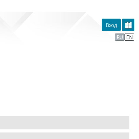
Вход
омпании
Тех. поддержка
Маршрут внедрения
RU
EN