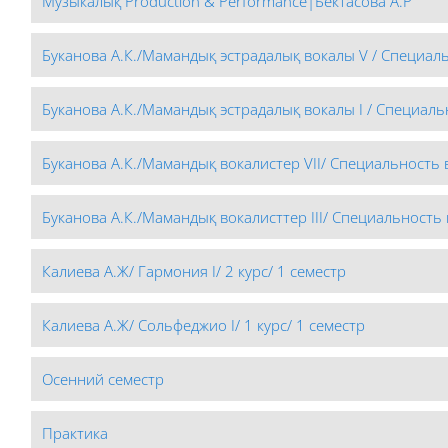
Музыкалық Production & Performance|Бектасова А.Р
Буканова А.К./Мамандық эстрадалық вокалы V / Специаль
Буканова А.К./Мамандық эстрадалық вокалы I / Специальн
Буканова А.К./Мамандық вокалистер VII/ Специальность в
Буканова А.К./Мамандық вокалисттер III/ Специальность в
Калиева А.Ж/ Гармония I/ 2 курс/ 1 семестр
Калиева А.Ж/ Сольфеджио I/ 1 курс/ 1 семестр
Осенний семестр
Практика