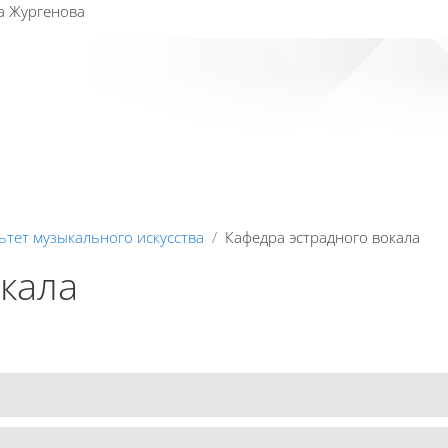
а Жургенова
Сайт к
ьтет музыкального искусства
Кафедра эстрадного вокала
кала