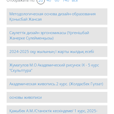
20
Методологическая основа дизайн-образования
Қонысбай Жансая
Сәулеттік дизайн эргономикасы (Үргенішбай
Жанерке Сүлейменқызы)
2024-2025 оқу жылының І жарты жылдық есебі
Жумагулов М.О Академический рисунок IX - 5 курс
"Скульптура"
Академическая живопись.2 курс. (Жолдасбек Гүлзат)
основы живописи
Қажыбек А.М./Станоктік кескіндеме/ 1 курс, 2025-