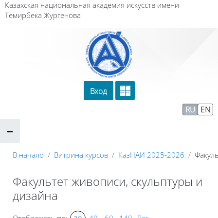
Перейти к основному содержанию
Казахская национальная академия искусств имени
Темирбека Жургенова
Вход
Сайт компании
Тех. поддержка
RU
EN
Маршрут внедрения
В начало
Витрина курсов
КазНАИ 2025-2026
Факуль
Факультет живописи, скульптуры и
дизайна
Отображать по:
40
60
140
Все