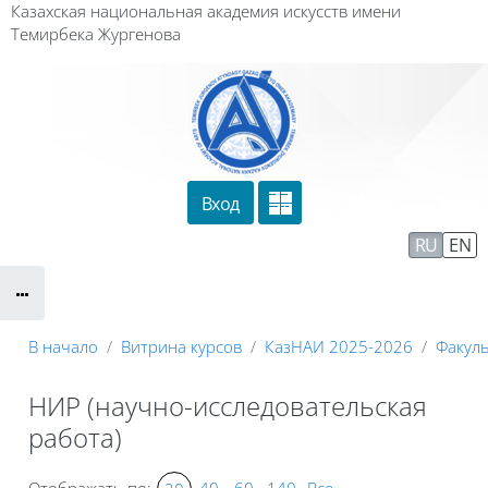
Перейти к основному содержанию
Казахская национальная академия искусств имени
Темирбека Жургенова
Вход
Сайт компании
Тех. поддержка
RU
EN
Маршрут внедрения
В начало
Витрина курсов
КазНАИ 2025-2026
Факуль
НИР (научно-исследовательская
работа)
Отображать по:
40
60
140
Все