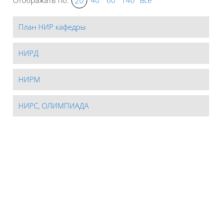
20
План НИР кафедры
НИРД
НИРМ
НИРС, ОЛИМПИАДА