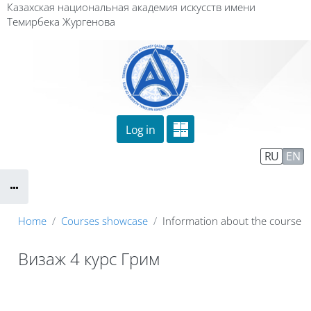
Skip to main content
Казахская национальная академия искусств имени
Темирбека Жургенова
Log in
Сайт компании
Тех. поддержка
RU
EN
Маршрут внедрения
Home
Courses showcase
Information about the course
Визаж 4 курс Грим