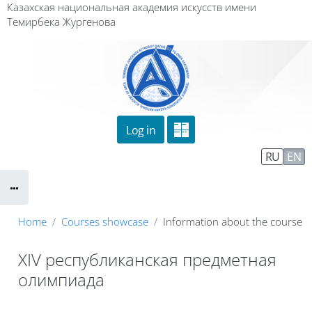
Skip to main content
Казахская национальная академия искусств имени
Темирбека Жургенова
Log in
Сайт компании
Тех. поддержка
RU
EN
Маршрут внедрения
Home
Courses showcase
Information about the course
XIV республиканская предметная
олимпиада