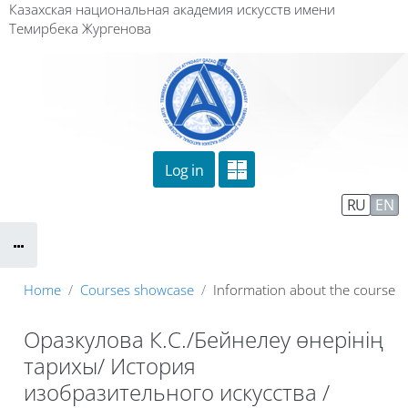
Skip to main content
Казахская национальная академия искусств имени
Темирбека Жургенова
Log in
Сайт компании
Тех. поддержка
RU
EN
Маршрут внедрения
Home
Courses showcase
Information about the course
Оразкулова К.С./Бейнелеу өнерінің
тарихы/ История
изобразительного искусства /