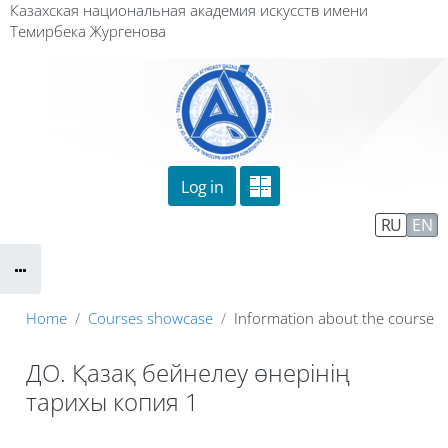
Skip to main content
Казахская национальная академия искусств имени
Темирбека Жургенова
Log in
Сайт компании
Тех. поддержка
RU
EN
Маршрут внедрения
Home
Courses showcase
Information about the course
ДО. Қазақ бейнелеу өнерінің
тарихы копия 1