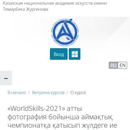
Перейти к основному содержанию
Казахская национальная академия искусств имени
Темирбека Жургенова
Вход
Сайт компании
Тех. поддержка
RU
EN
Маршрут внедрения
В начало
Витрина курсов
О курсе
«WorldSkills-2021» атты
фотография бойынша аймақтық
чемпионатқа қатысып жүлдеге ие