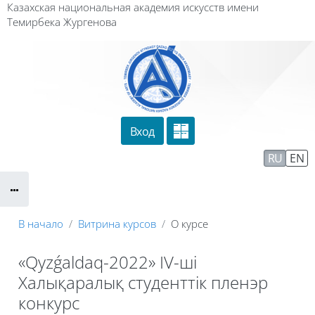
Перейти к основному содержанию
Казахская национальная академия искусств имени
Темирбека Жургенова
Вход
Сайт компании
Тех. поддержка
RU
EN
Маршрут внедрения
В начало
Витрина курсов
О курсе
«Qyzǵaldaq-2022» ІV-ші
Халықаралық студенттік пленэр
конкурс