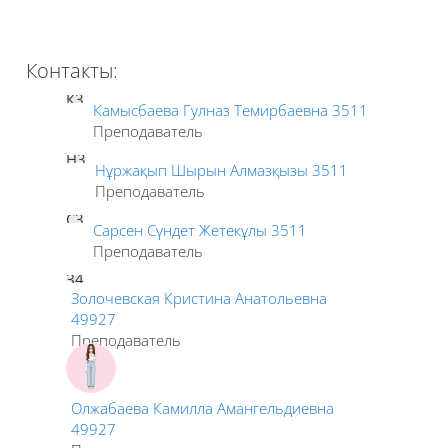
Контакты:
К3
Камысбаева Гулназ Темирбаевна 3511
Преподаватель
Н3
Нұржақып Шырын Алмазқызы 3511
Преподаватель
С3
Сарсен Сүндет Жетекұлы 3511
Преподаватель
З4
Золочевская Кристина Анатольевна
49927
Преподаватель
Олжабаева Камилла Амангельдиевна
49927