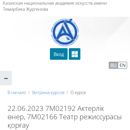
Перейти к основному содержанию
Казахская национальная академия искусств имени
Темирбека Жургенова
Вход
Сайт компании
Тех. поддержка
RU
EN
Маршрут внедрения
В начало
Витрина курсов
О курсе
22.06.2023 7М02192 Актерлік
өнер, 7М02166 Театр режиссурасы
қорғау