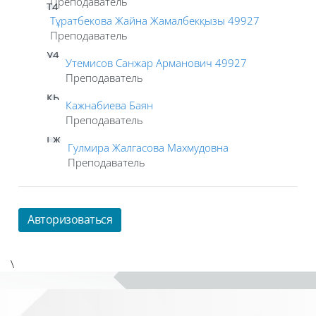
Преподаватель
Т4
Тұратбекова Жайна Жамалбекқызы 49927
Преподаватель
У4
Утемисов Санжар Арманович 49927
Преподаватель
КБ
Кажнабиева Баян
Преподаватель
ГЖ
Гулмира Жалгасова Махмудовна
Преподаватель
Авторизоваться
\