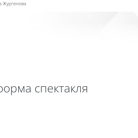
а Жургенова
Сайт к
 форма спектакля