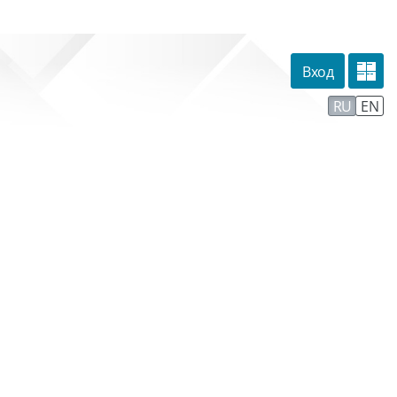
Вход
омпании
Тех. поддержка
Маршрут внедрения
RU
EN