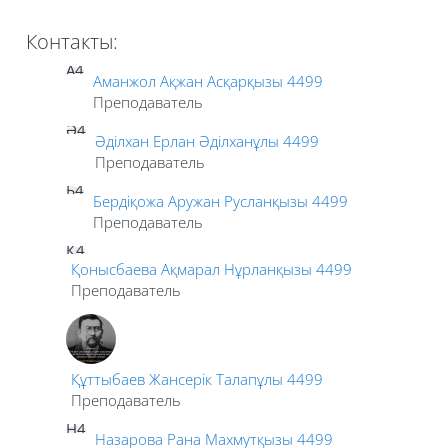
Контакты:
А4
Аманжол Ақжан Асқарқызы 4499
Преподаватель
Ә4
Әділхан Ерлан Әділханұлы 4499
Преподаватель
Б4
Бердіқожа Аружан Русланқызы 4499
Преподаватель
Қ4
Қонысбаева Ақмарал Нұрланқызы 4499
Преподаватель
Құттыбаев Жансерік Талапұлы 4499
Преподаватель
Н4
Назарова Рана Махмутқызы 4499