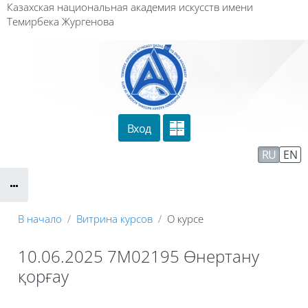
Перейти к основному содержанию
Казахская национальная академия искусств имени
Темирбека Жургенова
Вход
Сайт компании
Тех. поддержка
RU
EN
Маршрут внедрения
В начало
Витрина курсов
О курсе
10.06.2025 7М02195 Өнертану
қорғау