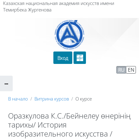
Перейти к основному содержанию
Казахская национальная академия искусств имени
Темирбека Жургенова
Вход
Сайт компании
Тех. поддержка
RU
EN
Маршрут внедрения
В начало
Витрина курсов
О курсе
Оразкулова К.С./Бейнелеу өнерінің
тарихы/ История
изобразительного искусства /