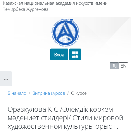
Перейти к основному содержанию
Казахская национальная академия искусств имени
Темирбека Жургенова
Вход
Сайт компании
Тех. поддержка
RU
EN
Маршрут внедрения
В начало
Витрина курсов
О курсе
Оразкулова К.С./Әлемдік көркем
мәдениет стилдері/ Стили мировой
художественной культуры орыс т.