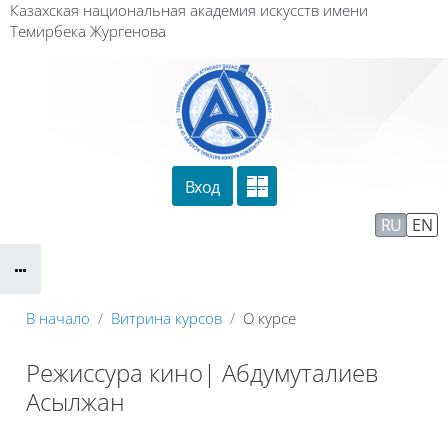
Перейти к основному содержанию
Казахская национальная академия искусств имени
Темирбека Жургенова
Вход
Сайт компании
Тех. поддержка
RU
EN
Маршрут внедрения
В начало
Витрина курсов
О курсе
Режиссура кино| Абдумуталиев
Асылжан