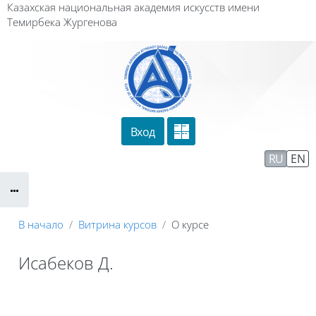
Перейти к основному содержанию
Казахская национальная академия искусств имени
Темирбека Жургенова
Вход
Сайт компании
Тех. поддержка
RU
EN
Маршрут внедрения
В начало
Витрина курсов
О курсе
Исабеков Д.