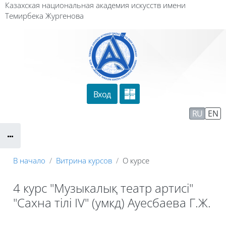
Перейти к основному содержанию
Казахская национальная академия искусств имени
Темирбека Жургенова
Вход
Сайт компании
Тех. поддержка
RU
EN
Маршрут внедрения
В начало
Витрина курсов
О курсе
4 курс "Музыкалық театр артисі"
"Сахна тілі IV" (умкд) Ауесбаева Г.Ж.