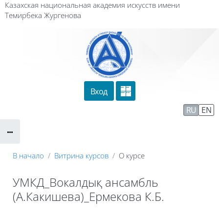
Перейти к основному содержанию
Казахская национальная академия искусств имени
Темирбека Жургенова
Вход
Сайт компании
Тех. поддержка
RU
EN
Маршрут внедрения
В начало
Витрина курсов
О курсе
УМКД_Вокалдық ансамбль
(А.Какишева)_Ермекова К.Б.