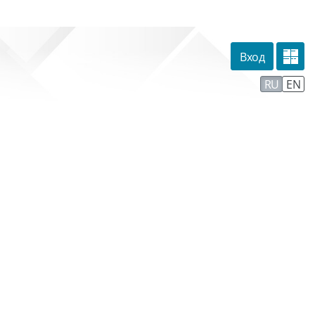
Вход
омпании
Тех. поддержка
Маршрут внедрения
RU
EN