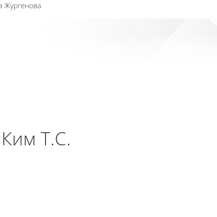
а Жургенова
Сайт к
Ким Т.С.