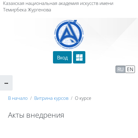
Перейти к основному содержанию
Казахская национальная академия искусств имени
Темирбека Жургенова
Вход
Сайт компании
Тех. поддержка
RU
EN
Маршрут внедрения
В начало
Витрина курсов
О курсе
Акты внедрения