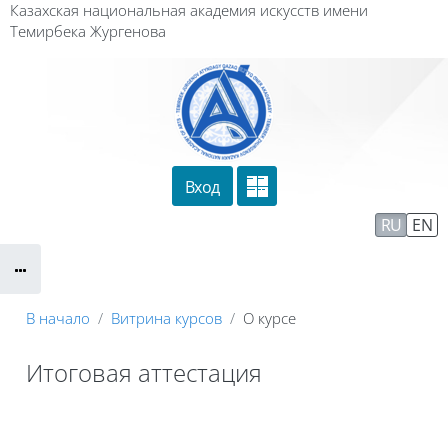
Перейти к основному содержанию
Казахская национальная академия искусств имени
Темирбека Жургенова
Вход
Сайт компании
Тех. поддержка
RU
EN
Маршрут внедрения
В начало
Витрина курсов
О курсе
Итоговая аттестация