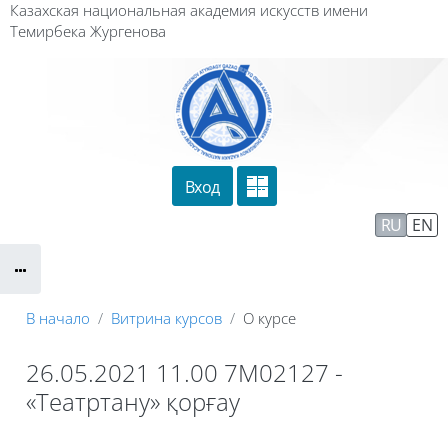
Перейти к основному содержанию
Казахская национальная академия искусств имени
Темирбека Жургенова
Вход
Сайт компании
Тех. поддержка
RU
EN
Маршрут внедрения
В начало
Витрина курсов
О курсе
26.05.2021 11.00 7М02127 -
«Театртану» қорғау