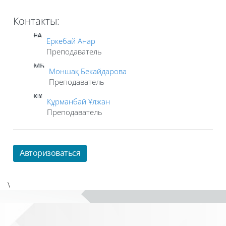
Контакты:
ЕА
Еркебай Анар
Преподаватель
МБ
Моншақ Бекайдарова
Преподаватель
ҚҰ
Құрманбай Ұлжан
Преподаватель
Авторизоваться
\