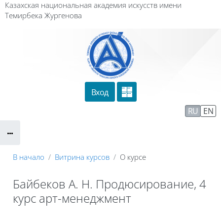
Перейти к основному содержанию
Казахская национальная академия искусств имени
Темирбека Жургенова
Вход
Сайт компании
Тех. поддержка
RU
EN
Маршрут внедрения
В начало
Витрина курсов
О курсе
Байбеков А. Н. Продюсирование, 4
курс арт-менеджмент