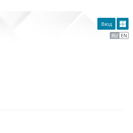
Вход
омпании
Тех. поддержка
Маршрут внедрения
RU
EN