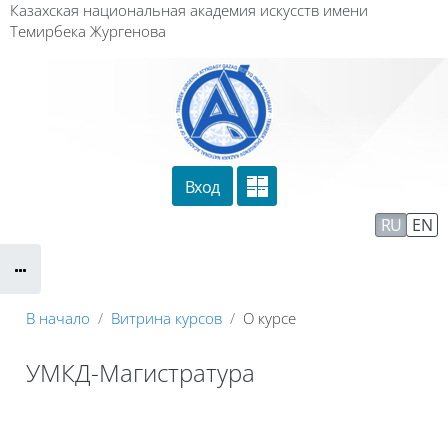
Перейти к основному содержанию
Казахская национальная академия искусств имени
Темирбека Жургенова
Вход
Сайт компании
Тех. поддержка
RU
EN
Маршрут внедрения
В начало
Витрина курсов
О курсе
УМКД-Магистратура