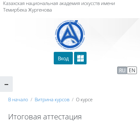
Перейти к основному содержанию
Казахская национальная академия искусств имени
Темирбека Жургенова
Вход
Сайт компании
Тех. поддержка
RU
EN
Маршрут внедрения
В начало
Витрина курсов
О курсе
Итоговая аттестация