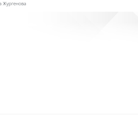
а Жургенова
Сайт к