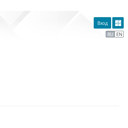
Вход
омпании
Тех. поддержка
Маршрут внедрения
RU
EN