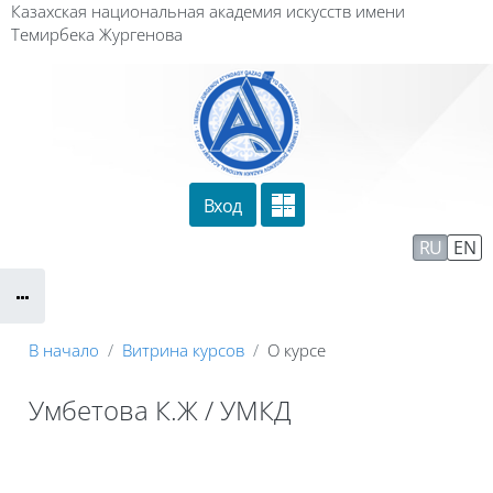
Перейти к основному содержанию
Казахская национальная академия искусств имени
Темирбека Жургенова
Вход
Сайт компании
Тех. поддержка
RU
EN
Маршрут внедрения
В начало
Витрина курсов
О курсе
Умбетова К.Ж / УМКД