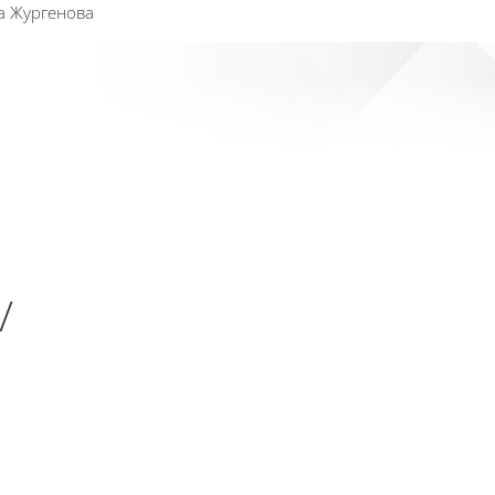
а Жургенова
Сайт к
/