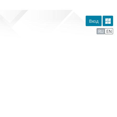
Вход
омпании
Тех. поддержка
Маршрут внедрения
RU
EN