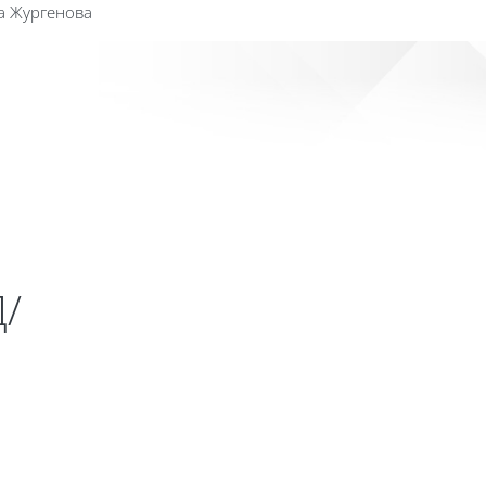
а Жургенова
Сайт к
Д/