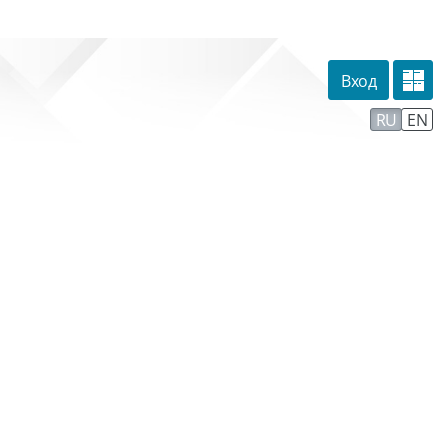
Вход
омпании
Тех. поддержка
Маршрут внедрения
RU
EN